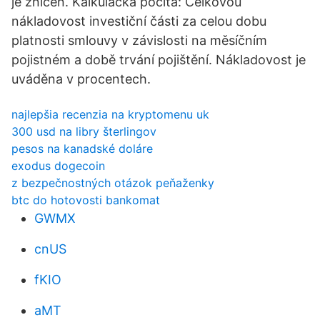
je zničen. Kalkulačka počítá: Celkovou
nákladovost investiční části za celou dobu
platnosti smlouvy v závislosti na měsíčním
pojistném a době trvání pojištění. Nákladovost je
uváděna v procentech.
najlepšia recenzia na kryptomenu uk
300 usd na libry šterlingov
pesos na kanadské doláre
exodus dogecoin
z bezpečnostných otázok peňaženky
btc do hotovosti bankomat
GWMX
cnUS
fKIO
aMT