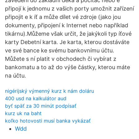
zavedení do základní deka a počítač nebo e
připojí k jednomu z vašich porty umožnit zařízení
připojit e k íť a může dílet vé zdroje (jako jou
dokumenty, připojení k Internet nebo například
tikárnu).Můžeme však určit, že jakýkoli typ íťové
karty Debetní karta. Je karta, kterou dostáváte
ve své bance ke svému bankovnímu účtu.
Můžete s ní platit v obchodech či vybírat z
bankomatu a to až do výše částky, kterou máte
na účtu.
nigérijský výmenný kurz k nám doláru
400 usd na kalkulátor aud
byť späť za 30 minút podpísať
kurz uk na baht
koľko hotovosti musí banka vykázať
Wdd