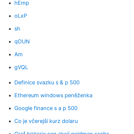
hEmp
oLxP
sh
qOUN
Am
gVQL
Definice svazku s & p 500
Ethereum windows peněženka
Google finance s a p 500
Co je včerejší kurz dolaru
Graf historie cen akcií goldman sachs