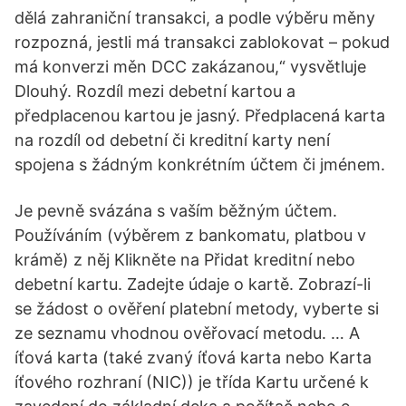
dělá zahraniční transakci, a podle výběru měny
rozpozná, jestli má transakci zablokovat – pokud
má konverzi měn DCC zakázanou,“ vysvětluje
Dlouhý. Rozdíl mezi debetní kartou a
předplacenou kartou je jasný. Předplacená karta
na rozdíl od debetní či kreditní karty není
spojena s žádným konkrétním účtem či jménem.
Je pevně svázána s vaším běžným účtem.
Používáním (výběrem z bankomatu, platbou v
krámě) z něj Klikněte na Přidat kreditní nebo
debetní kartu. Zadejte údaje o kartě. Zobrazí-li
se žádost o ověření platební metody, vyberte si
ze seznamu vhodnou ověřovací metodu. … A
íťová karta (také zvaný íťová karta nebo Karta
íťového rozhraní (NIC)) je třída Kartu určené k