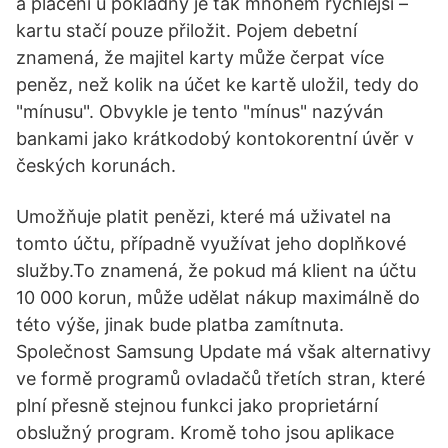
a placení u pokladny je tak mnohem rychlejší –
kartu stačí pouze přiložit. Pojem debetní
znamená, že majitel karty může čerpat více
peněz, než kolik na účet ke kartě uložil, tedy do
"mínusu". Obvykle je tento "mínus" nazýván
bankami jako krátkodobý kontokorentní úvěr v
českých korunách.
Umožňuje platit penězi, které má uživatel na
tomto účtu, případně využívat jeho doplňkové
služby.To znamená, že pokud má klient na účtu
10 000 korun, může udělat nákup maximálně do
této výše, jinak bude platba zamítnuta.
Společnost Samsung Update má však alternativy
ve formě programů ovladačů třetích stran, které
plní přesně stejnou funkci jako proprietární
obslužný program. Kromě toho jsou aplikace