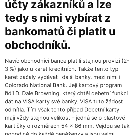
účty zákazníků a lze
tedy s nimi vybírat z
bankomatů či platit u
obchodníků.
Navíc obchodníci bance platili stejnou provizi (2-
3 %) jako u karet kreditních. Takže tento typ
karet začaly vydávat i další banky, mezi nimi i
Colorado National Bank. Její kartový program
řídil D. Dale Browning, který chtěl debetní funkci
dát na VISA karty své banky. VISA tuto žádost
odmítla. Tím však tento případ Debetní karty
mají vždy stejnou velikost – jedná se o plastové
kartičky o rozměrech 54 x 86 mm. Vejdou se tak
pohodlně do každé peněženky a jsou velmi