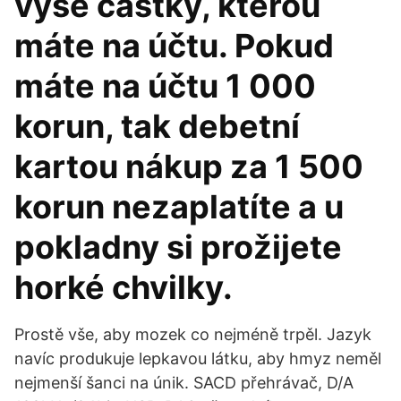
výše částky, kterou
máte na účtu. Pokud
máte na účtu 1 000
korun, tak debetní
kartou nákup za 1 500
korun nezaplatíte a u
pokladny si prožijete
horké chvilky.
Prostě vše, aby mozek co nejméně trpěl. Jazyk
navíc produkuje lepkavou látku, aby hmyz neměl
nejmenší šanci na únik. SACD přehrávač, D/A