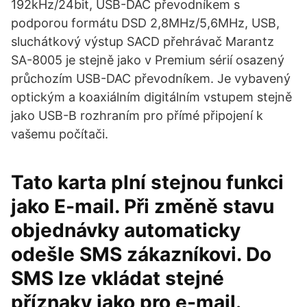
192kHz/24bit, USB-DAC převodníkem s
podporou formátu DSD 2,8MHz/5,6MHz, USB,
sluchátkový výstup SACD přehrávač Marantz
SA-8005 je stejně jako v Premium sérií osazený
průchozím USB-DAC převodníkem. Je vybavený
optickým a koaxiálním digitálním vstupem stejně
jako USB-B rozhraním pro přímé připojení k
vašemu počítači.
Tato karta plní stejnou funkci
jako E-mail. Při změně stavu
objednávky automaticky
odešle SMS zákazníkovi. Do
SMS lze vkládat stejné
příznaky jako pro e-mail.