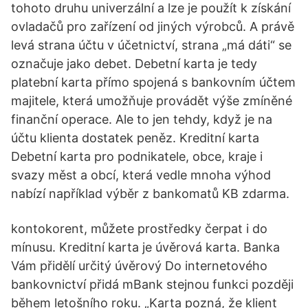
tohoto druhu univerzální a lze je použít k získání
ovladačů pro zařízení od jiných výrobců. A právě
levá strana účtu v účetnictví, strana „má dáti“ se
označuje jako debet. Debetní karta je tedy
platební karta přímo spojená s bankovním účtem
majitele, která umožňuje provádět výše zmíněné
finanční operace. Ale to jen tehdy, když je na
účtu klienta dostatek peněz. Kreditní karta
Debetní karta pro podnikatele, obce, kraje i
svazy měst a obcí, která vedle mnoha výhod
nabízí například výběr z bankomatů KB zdarma.
kontokorent, můžete prostředky čerpat i do
mínusu. Kreditní karta je úvěrová karta. Banka
Vám přidělí určitý úvěrový Do internetového
bankovnictví přidá mBank stejnou funkci později
během letošního roku. „Karta pozná, že klient