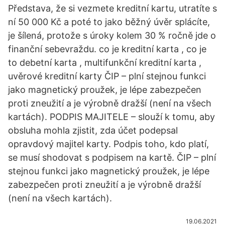
Představa, že si vezmete kreditní kartu, utratíte s
ní 50 000 Kč a poté to jako běžný úvěr splácíte,
je šílená, protože s úroky kolem 30 % ročně jde o
finanční sebevraždu. co je kreditní karta , co je
to debetní karta , multifunkční kreditní karta ,
uvěrové kreditní karty ČIP – plní stejnou funkci
jako magnetický proužek, je lépe zabezpečen
proti zneužití a je výrobně dražší (není na všech
kartách). PODPIS MAJITELE – slouží k tomu, aby
obsluha mohla zjistit, zda účet podepsal
opravdový majitel karty. Podpis toho, kdo platí,
se musí shodovat s podpisem na kartě. ČIP – plní
stejnou funkci jako magnetický proužek, je lépe
zabezpečen proti zneužití a je výrobně dražší
(není na všech kartách).
19.06.2021