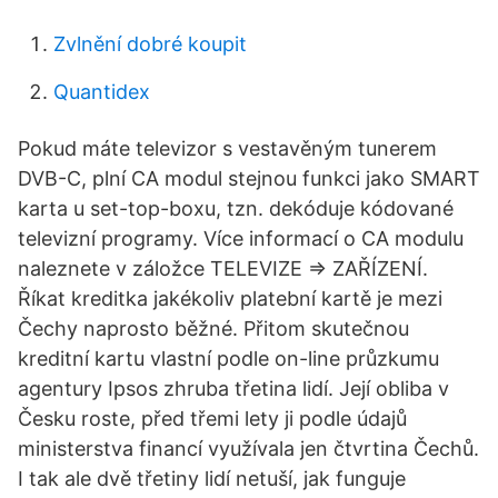
Zvlnění dobré koupit
Quantidex
Pokud máte televizor s vestavěným tunerem
DVB-C, plní CA modul stejnou funkci jako SMART
karta u set-top-boxu, tzn. dekóduje kódované
televizní programy. Více informací o CA modulu
naleznete v záložce TELEVIZE ⇒ ZAŘÍZENÍ.
Říkat kreditka jakékoliv platební kartě je mezi
Čechy naprosto běžné. Přitom skutečnou
kreditní kartu vlastní podle on-line průzkumu
agentury Ipsos zhruba třetina lidí. Její obliba v
Česku roste, před třemi lety ji podle údajů
ministerstva financí využívala jen čtvrtina Čechů.
I tak ale dvě třetiny lidí netuší, jak funguje